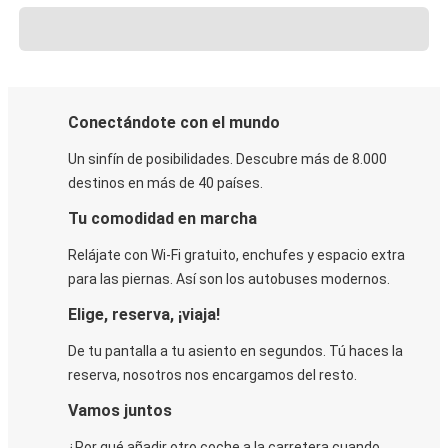
Conectándote con el mundo
Un sinfín de posibilidades. Descubre más de 8.000
destinos en más de 40 países.
Tu comodidad en marcha
Relájate con Wi-Fi gratuito, enchufes y espacio extra
para las piernas. Así son los autobuses modernos.
Elige, reserva, ¡viaja!
De tu pantalla a tu asiento en segundos. Tú haces la
reserva, nosotros nos encargamos del resto.
Vamos juntos
¿Por qué añadir otro coche a la carretera cuando