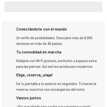
Conectándote con el mundo
Un sinfín de posibilidades. Descubre más de 8.000
destinos en más de 40 países.
Tu comodidad en marcha
Relájate con Wi-Fi gratuito, enchufes y espacio extra
para las piernas. Así son los autobuses modernos.
Elige, reserva, ¡viaja!
De tu pantalla a tu asiento en segundos. Tú haces la
reserva, nosotros nos encargamos del resto.
Vamos juntos
¿Por qué añadir otro coche a la carretera cuando