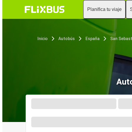
Planifica tu viaje
Inicio
Autobús
España
San Sebast
Auto