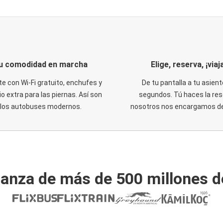
u comodidad en marcha
Elige, reserva, ¡viaja
te con Wi-Fi gratuito, enchufes y
De tu pantalla a tu asient
o extra para las piernas. Así son
segundos. Tú haces la res
los autobuses modernos.
nosotros nos encargamos del
ianza de más de 500 millones d