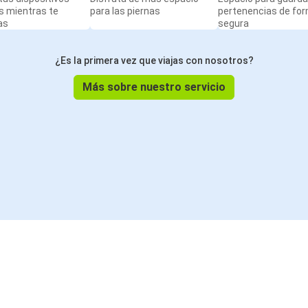
s mientras te
para las piernas
pertenencias de fo
as
segura
¿Es la primera vez que viajas con nosotros?
Más sobre nuestro servicio