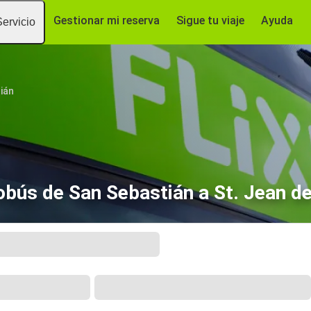
Gestionar mi reserva
Sigue tu viaje
Ayuda
Servicio
ián
bús de San Sebastián a St. Jean d