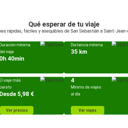
Qué esperar de tu viaje
es rápidas, fáciles y asequibles de San Sebastián a Saint-Jean
Duración mínima
Distancia mínima
35 km
del viaje
0h 40min
4
El viaje más
barato
Mínimo de viajes
Desde 5,98 €
al día
Ver precios
Ver viajes