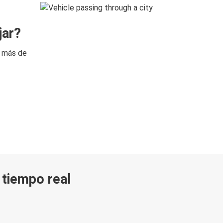
jar?
n más de
n tiempo real