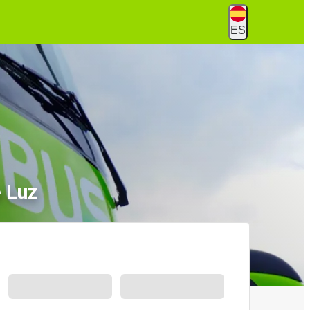
ES
e Luz