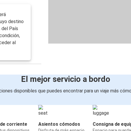
erá
uyo destino
 del País
condición,
ceder al
El mejor servicio a bordo
iones disponibles que puedes encontrar para un viaje más cóm
de corriente
Asientos cómodos
Consigna de equi
us dispositivos
Disfruta de más espacio
Espacio para guarda