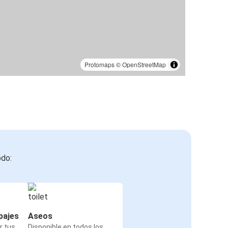
Protomaps
©
OpenStreetMap
odo:
pajes
Aseos
r tus
Disponible en todos los