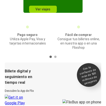
Ver viajes
Pago seguro
Fácil de comprar
Utiliza Apple Pay, Visa y
Consigue tus billetes online,
tarjetas internacionales
en nuestra app o en una
Flixshop
Con la
confianza de
Billete digital y
más de 500
seguimiento en
millones de
pasajeros
tiempo real
Descubre la App de Flix