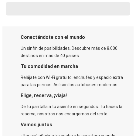
Conectándote con el mundo
Un sinfín de posibilidades. Descubre más de 8.000
destinos en más de 40 países.
Tu comodidad en marcha
Relájate con Wi-Fi gratuito, enchufes y espacio extra
para las piernas. Así son los autobuses modernos.
Elige, reserva, ¡viaja!
De tu pantalla a tu asiento en segundos. Tú haces la
reserva, nosotros nos encargamos del resto.
Vamos juntos
¿Por qué añadir otro coche a la carretera cuando