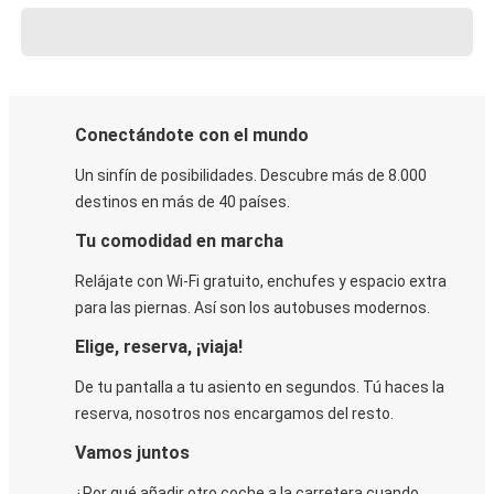
Conectándote con el mundo
Un sinfín de posibilidades. Descubre más de 8.000
destinos en más de 40 países.
Tu comodidad en marcha
Relájate con Wi-Fi gratuito, enchufes y espacio extra
para las piernas. Así son los autobuses modernos.
Elige, reserva, ¡viaja!
De tu pantalla a tu asiento en segundos. Tú haces la
reserva, nosotros nos encargamos del resto.
Vamos juntos
¿Por qué añadir otro coche a la carretera cuando