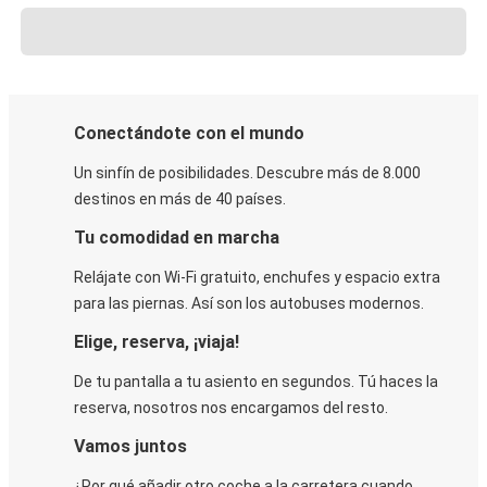
Conectándote con el mundo
Un sinfín de posibilidades. Descubre más de 8.000
destinos en más de 40 países.
Tu comodidad en marcha
Relájate con Wi-Fi gratuito, enchufes y espacio extra
para las piernas. Así son los autobuses modernos.
Elige, reserva, ¡viaja!
De tu pantalla a tu asiento en segundos. Tú haces la
reserva, nosotros nos encargamos del resto.
Vamos juntos
¿Por qué añadir otro coche a la carretera cuando