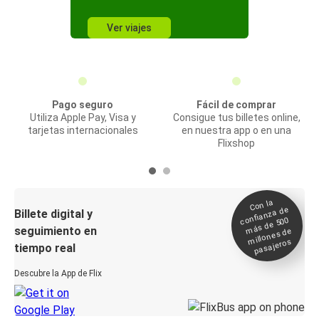
Ver viajes
Pago seguro
Fácil de comprar
Utiliza Apple Pay, Visa y
Consigue tus billetes online,
tarjetas internacionales
en nuestra app o en una
Flixshop
Con la
confianza de
Billete digital y
más de 500
seguimiento en
millones de
pasajeros
tiempo real
Descubre la App de Flix