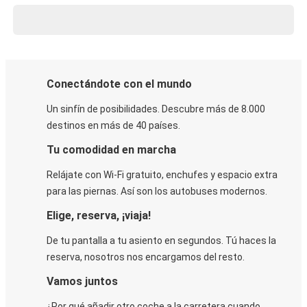
Conectándote con el mundo
Un sinfín de posibilidades. Descubre más de 8.000
destinos en más de 40 países.
Tu comodidad en marcha
Relájate con Wi-Fi gratuito, enchufes y espacio extra
para las piernas. Así son los autobuses modernos.
Elige, reserva, ¡viaja!
De tu pantalla a tu asiento en segundos. Tú haces la
reserva, nosotros nos encargamos del resto.
Vamos juntos
¿Por qué añadir otro coche a la carretera cuando