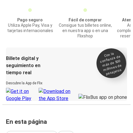
Pago seguro
Fácil de comprar
Atenc
Utiliza Apple Pay, Visa y
Consigue tus billetes online,
Asi
tarjetas internacionales
en nuestra app o en una
complic
Flixshop
reserv
Con la
confianza de
Billete digital y
más de 500
seguimiento en
millones de
pasajeros
tiempo real
Descubre la App de Flix
En esta página