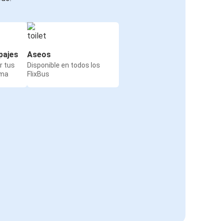
pajes
Aseos
r tus
Disponible en todos los
rma
FlixBus