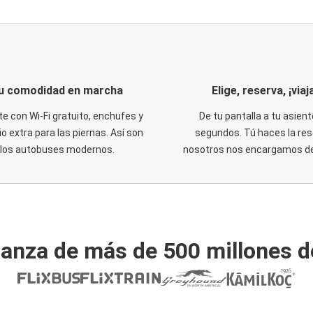
u comodidad en marcha
Elige, reserva, ¡viaja
te con Wi-Fi gratuito, enchufes y
De tu pantalla a tu asient
o extra para las piernas. Así son
segundos. Tú haces la res
los autobuses modernos.
nosotros nos encargamos del
ianza de más de 500 millones d