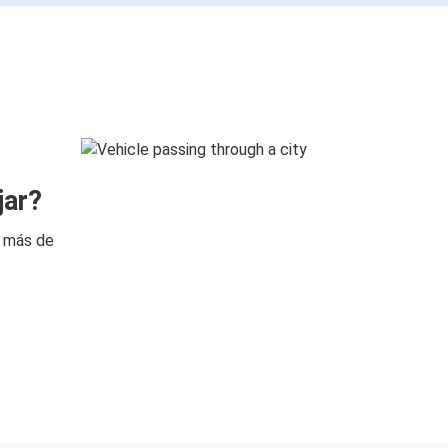
jar?
n más de