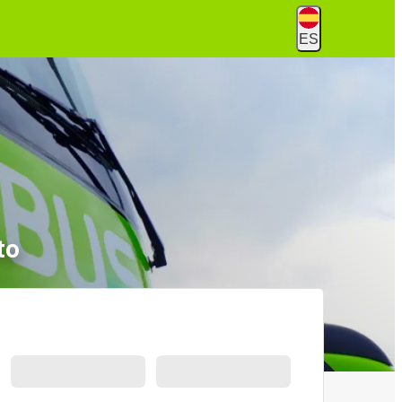
ES
to