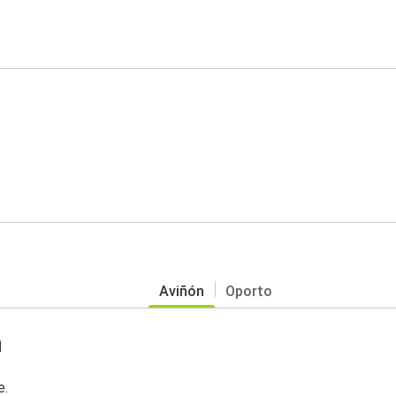
Aviñón
Oporto
n
e.