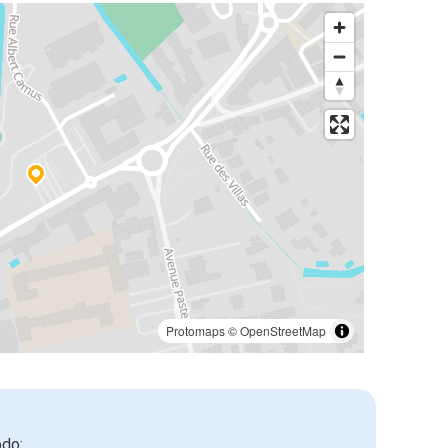
Protomaps
©
OpenStreetMap
odo: