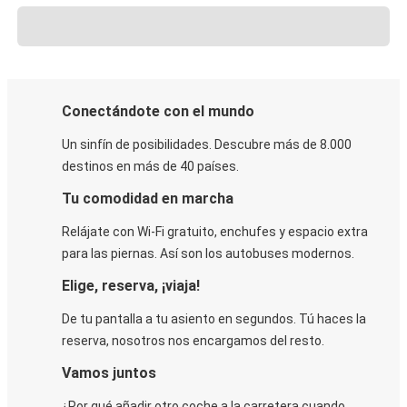
Conectándote con el mundo
Un sinfín de posibilidades. Descubre más de 8.000
destinos en más de 40 países.
Tu comodidad en marcha
Relájate con Wi-Fi gratuito, enchufes y espacio extra
para las piernas. Así son los autobuses modernos.
Elige, reserva, ¡viaja!
De tu pantalla a tu asiento en segundos. Tú haces la
reserva, nosotros nos encargamos del resto.
Vamos juntos
¿Por qué añadir otro coche a la carretera cuando