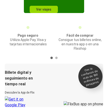
Ver viajes
Pago seguro
Fácil de comprar
Utiliza Apple Pay, Visa y
Consigue tus billetes online,
tarjetas internacionales
en nuestra app o en una
Flixshop
Con la
confianza de
Billete digital y
más de 500
seguimiento en
millones de
pasajeros
tiempo real
Descubre la App de Flix