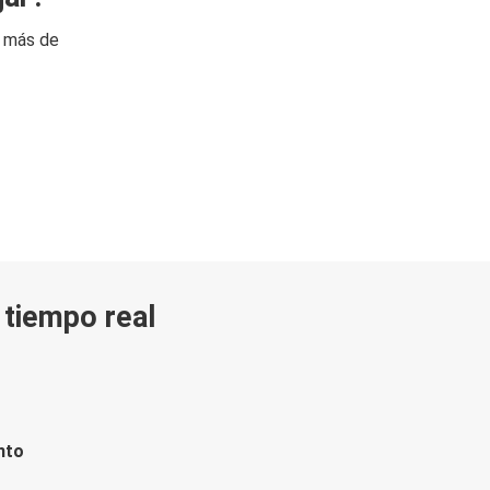
n más de
n tiempo real
nto