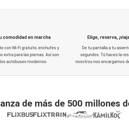
u comodidad en marcha
Elige, reserva, ¡viaja
te con Wi-Fi gratuito, enchufes y
De tu pantalla a tu asient
o extra para las piernas. Así son
segundos. Tú haces la res
los autobuses modernos.
nosotros nos encargamos del
ianza de más de 500 millones d