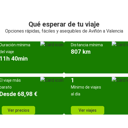
Qué esperar de tu viaje
Opciones rápidas, fáciles y asequibles de Aviñón a Valencia
Duración mínima
Distancia mínima
807 km
del viaje
11h 40min
1
El viaje más
barato
Mínimo de viajes
Desde 68,98 €
al día
Ver precios
Ver viajes