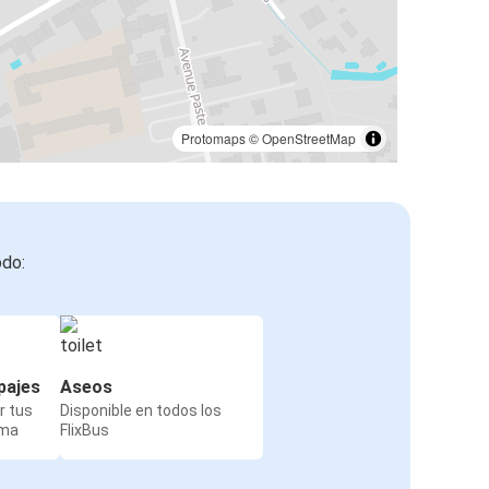
Protomaps
©
OpenStreetMap
odo:
pajes
Aseos
r tus
Disponible en todos los
rma
FlixBus