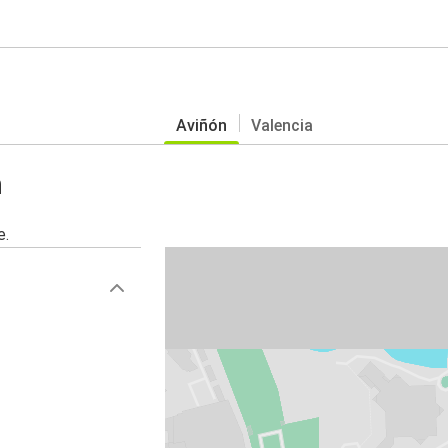
Aviñón
Valencia
n
e.