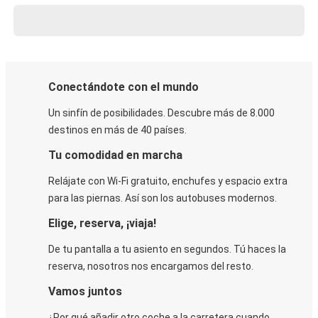
Conectándote con el mundo
Un sinfín de posibilidades. Descubre más de 8.000
destinos en más de 40 países.
Tu comodidad en marcha
Relájate con Wi-Fi gratuito, enchufes y espacio extra
para las piernas. Así son los autobuses modernos.
Elige, reserva, ¡viaja!
De tu pantalla a tu asiento en segundos. Tú haces la
reserva, nosotros nos encargamos del resto.
Vamos juntos
¿Por qué añadir otro coche a la carretera cuando