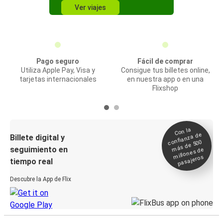
Ver viajes
Pago seguro
Fácil de comprar
Utiliza Apple Pay, Visa y
Consigue tus billetes online,
tarjetas internacionales
en nuestra app o en una
Flixshop
Con la
confianza de
Billete digital y
más de 500
seguimiento en
millones de
pasajeros
tiempo real
Descubre la App de Flix