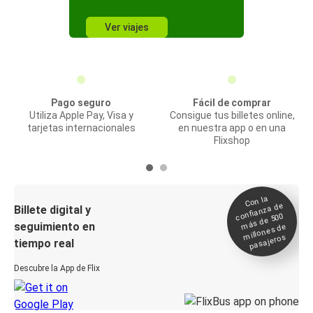
Ver viajes
Pago seguro
Fácil de comprar
Utiliza Apple Pay, Visa y
Consigue tus billetes online,
tarjetas internacionales
en nuestra app o en una
Flixshop
Con la
confianza de
Billete digital y
más de 500
seguimiento en
millones de
pasajeros
tiempo real
Descubre la App de Flix