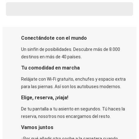
Conectándote con el mundo
Un sinfín de posibilidades. Descubre más de 8.000
destinos en más de 40 países.
Tu comodidad en marcha
Relájate con Wi-Fi gratuito, enchufes y espacio extra
para las piernas. Así son los autobuses modernos.
Elige, reserva, ¡viaja!
De tu pantalla a tu asiento en segundos. Tú haces la
reserva, nosotros nos encargamos del resto.
Vamos juntos
¿Por qué añadir otro coche a la carretera cuando