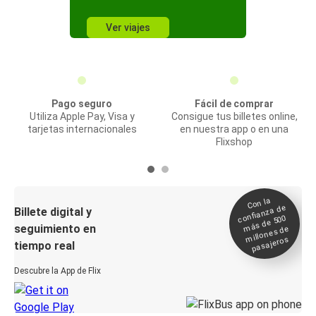
Ver viajes
Pago seguro
Fácil de comprar
Utiliza Apple Pay, Visa y
Consigue tus billetes online,
tarjetas internacionales
en nuestra app o en una
Flixshop
Con la
confianza de
Billete digital y
más de 500
seguimiento en
millones de
pasajeros
tiempo real
Descubre la App de Flix