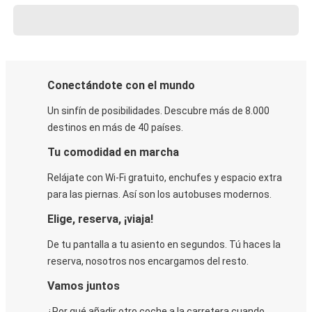
Conectándote con el mundo
Un sinfín de posibilidades. Descubre más de 8.000
destinos en más de 40 países.
Tu comodidad en marcha
Relájate con Wi-Fi gratuito, enchufes y espacio extra
para las piernas. Así son los autobuses modernos.
Elige, reserva, ¡viaja!
De tu pantalla a tu asiento en segundos. Tú haces la
reserva, nosotros nos encargamos del resto.
Vamos juntos
¿Por qué añadir otro coche a la carretera cuando