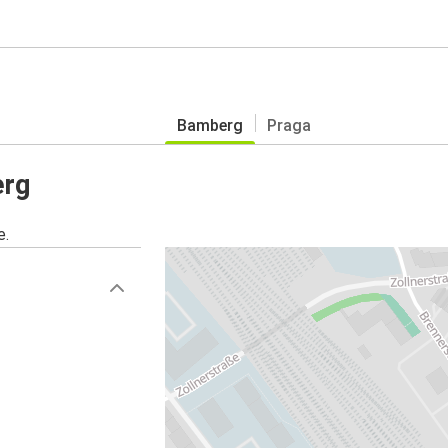
Bamberg
Praga
erg
e.