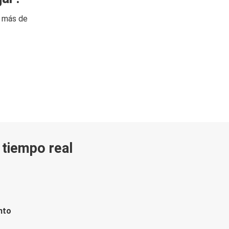
n más de
n tiempo real
nto