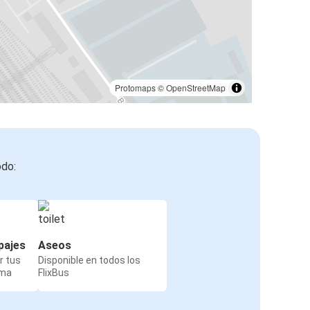
Protomaps
©
OpenStreetMap
odo:
pajes
Aseos
r tus
Disponible en todos los
rma
FlixBus