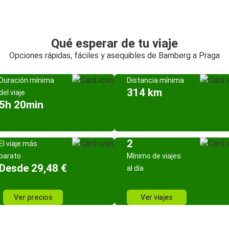
Qué esperar de tu viaje
Opciones rápidas, fáciles y asequibles de Bamberg a Praga
Duración mínima
Distancia mínima
314 km
del viaje
5h 20min
2
El viaje más
barato
Mínimo de viajes
Desde 29,48 €
al día
Ver precios
Ver viajes