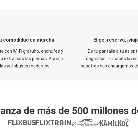
u comodidad en marcha
Elige, reserva, ¡viaja
te con Wi-Fi gratuito, enchufes y
De tu pantalla a tu asient
o extra para las piernas. Así son
segundos. Tú haces la res
los autobuses modernos.
nosotros nos encargamos del
ianza de más de 500 millones d