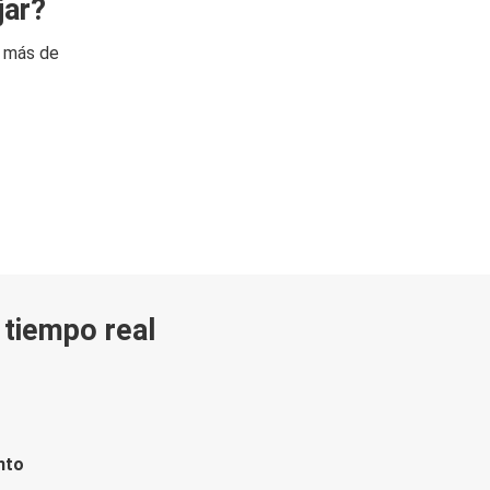
jar?
n más de
n tiempo real
nto