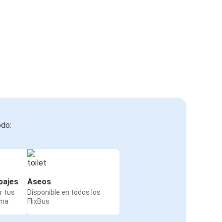
odo:
pajes
Aseos
r tus
Disponible en todos los
rma
FlixBus