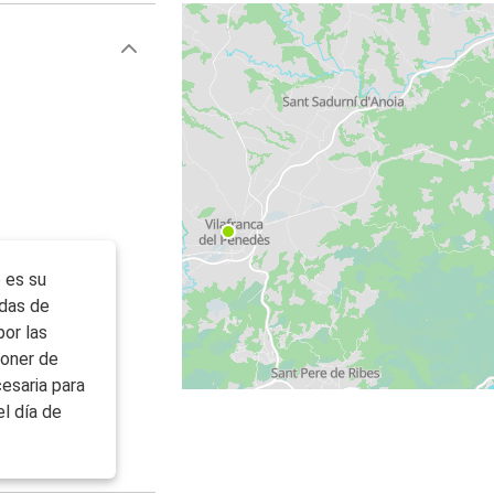
 es su
idas de
por las
poner de
esaria para
el día de