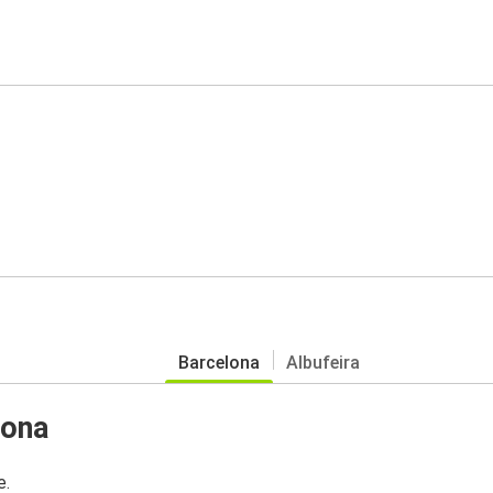
Barcelona
Albufeira
lona
e.