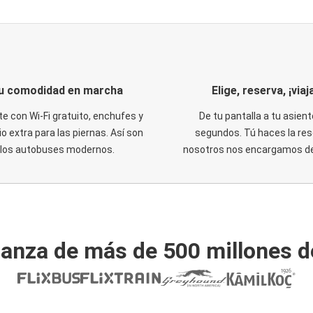
u comodidad en marcha
Elige, reserva, ¡viaja
te con Wi-Fi gratuito, enchufes y
De tu pantalla a tu asient
o extra para las piernas. Así son
segundos. Tú haces la res
los autobuses modernos.
nosotros nos encargamos del
ianza de más de 500 millones d