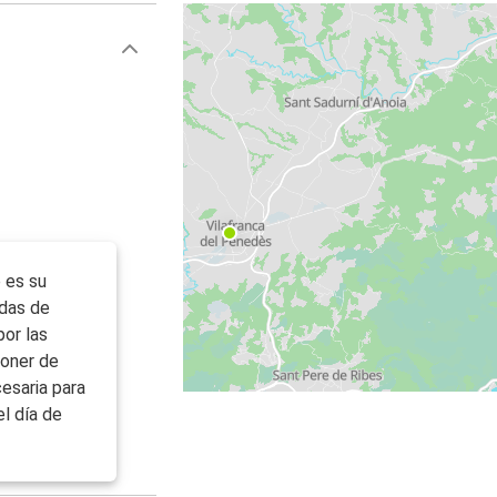
 es su
idas de
por las
poner de
esaria para
el día de