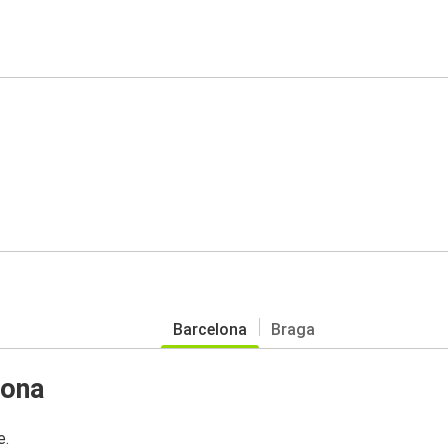
Barcelona
Braga
lona
e.