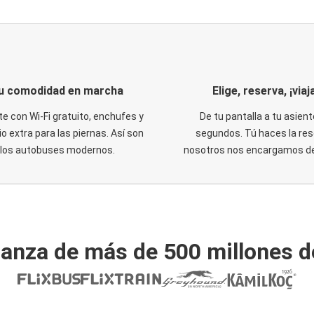
u comodidad en marcha
Elige, reserva, ¡viaja
te con Wi-Fi gratuito, enchufes y
De tu pantalla a tu asient
o extra para las piernas. Así son
segundos. Tú haces la res
los autobuses modernos.
nosotros nos encargamos del
ianza de más de 500 millones d