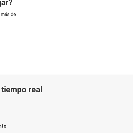
jar?
n más de
n tiempo real
nto