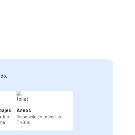
odo:
pajes
Aseos
r tus
Disponible en todos los
rma
FlixBus