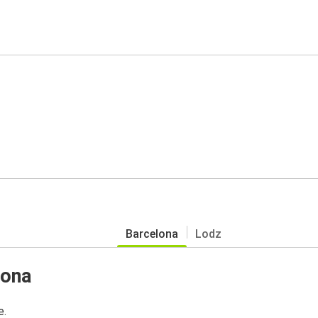
Barcelona
Lodz
lona
e.