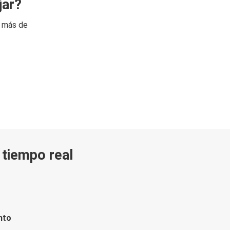
jar?
n más de
n tiempo real
nto