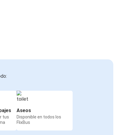
odo:
pajes
Aseos
r tus
Disponible en todos los
rma
FlixBus