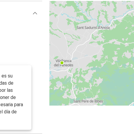
 es su
idas de
por las
poner de
esaria para
el día de