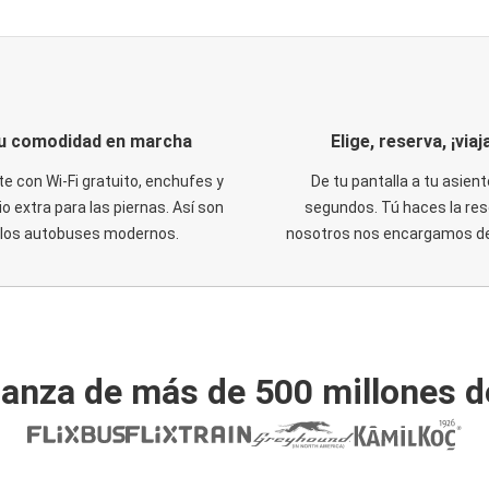
u comodidad en marcha
Elige, reserva, ¡viaja
te con Wi-Fi gratuito, enchufes y
De tu pantalla a tu asient
o extra para las piernas. Así son
segundos. Tú haces la res
los autobuses modernos.
nosotros nos encargamos del
ianza de más de 500 millones d