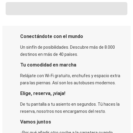
Conectándote con el mundo
Un sinfín de posibilidades. Descubre más de 8.000
destinos en más de 40 países.
Tu comodidad en marcha
Relájate con Wi-Fi gratuito, enchufes y espacio extra
para las piernas. Así son los autobuses modernos.
Elige, reserva, ¡viaja!
De tu pantalla a tu asiento en segundos. Tú haces la
reserva, nosotros nos encargamos del resto.
Vamos juntos
¿Por qué añadir otro coche a la carretera cuando