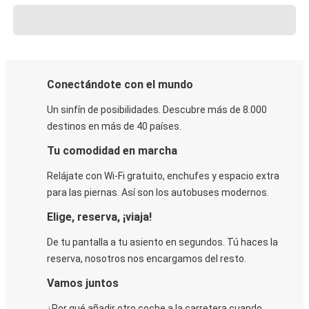
Conectándote con el mundo
Un sinfín de posibilidades. Descubre más de 8.000
destinos en más de 40 países.
Tu comodidad en marcha
Relájate con Wi-Fi gratuito, enchufes y espacio extra
para las piernas. Así son los autobuses modernos.
Elige, reserva, ¡viaja!
De tu pantalla a tu asiento en segundos. Tú haces la
reserva, nosotros nos encargamos del resto.
Vamos juntos
¿Por qué añadir otro coche a la carretera cuando