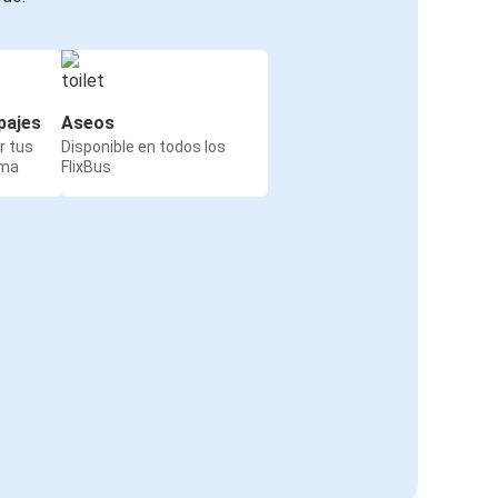
pajes
Aseos
r tus
Disponible en todos los
rma
FlixBus