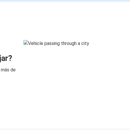
jar?
n más de