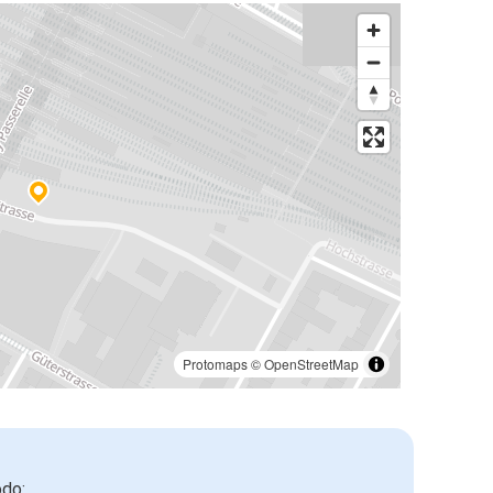
Protomaps
©
OpenStreetMap
odo: