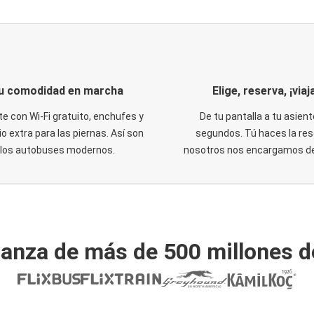
u comodidad en marcha
Elige, reserva, ¡viaja
te con Wi-Fi gratuito, enchufes y
De tu pantalla a tu asient
o extra para las piernas. Así son
segundos. Tú haces la res
los autobuses modernos.
nosotros nos encargamos del
ianza de más de 500 millones d