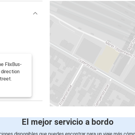
e FlixBus-
direction
treet.
El mejor servicio a bordo
iones disponibles que puedes encontrar para un viaje más cóm