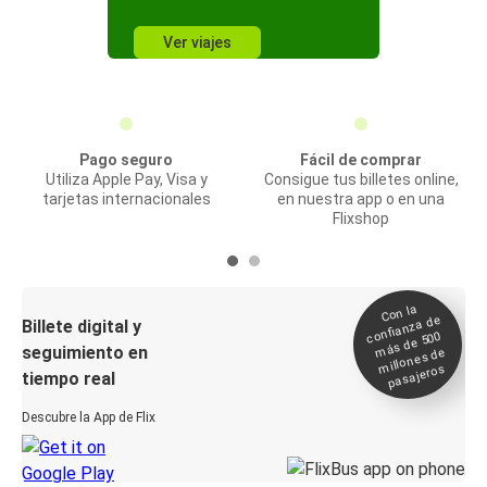
Ver viajes
Pago seguro
Fácil de comprar
Utiliza Apple Pay, Visa y
Consigue tus billetes online,
tarjetas internacionales
en nuestra app o en una
Flixshop
Con la
confianza de
Billete digital y
más de 500
seguimiento en
millones de
pasajeros
tiempo real
Descubre la App de Flix