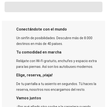
Conectándote con el mundo
Un sinfín de posibilidades. Descubre más de 8.000
destinos en más de 40 países.
Tu comodidad en marcha
Relájate con Wi-Fi gratuito, enchufes y espacio extra
para las piernas. Así son los autobuses modernos.
Elige, reserva, ¡viaja!
De tu pantalla a tu asiento en segundos. Tú haces la
reserva, nosotros nos encargamos del resto.
Vamos juntos
¿Por qué añadir otro coche a la carretera cuando