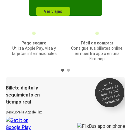
Ver viajes
Pago seguro
Fácil de comprar
Utiliza Apple Pay, Visa y
Consigue tus billetes online,
tarjetas internacionales
en nuestra app o en una
Flixshop
Con la
confianza de
Billete digital y
más de 500
seguimiento en
millones de
pasajeros
tiempo real
Descubre la App de Flix