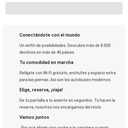
Conectándote con el mundo
Un sinfín de posibilidades. Descubre más de 8.000
destinos en más de 40 países.
Tu comodidad en marcha
Relájate con Wi-Fi gratuito, enchufes y espacio extra
para las piernas. Así son los autobuses modernos.
Elige, reserva, ¡viaja!
De tu pantalla a tu asiento en segundos. Tú haces la
reserva, nosotros nos encargamos del resto.
Vamos juntos
¿Por qué añadir otro coche a la carretera cuando