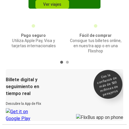
Ver viajes
Pago seguro
Fácil de comprar
Utiliza Apple Pay, Visa y
Consigue tus billetes online,
tarjetas internacionales
en nuestra app o en una
Flixshop
Con la
confianza de
Billete digital y
más de 500
seguimiento en
millones de
pasajeros
tiempo real
Descubre la App de Flix