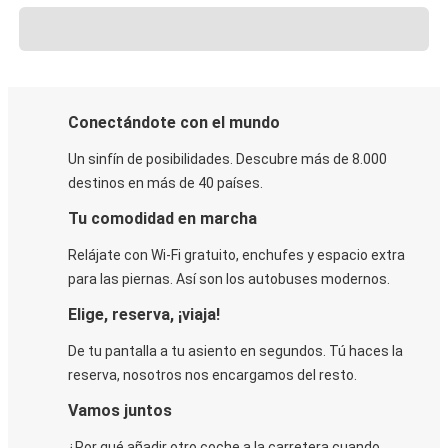
Conectándote con el mundo
Un sinfín de posibilidades. Descubre más de 8.000
destinos en más de 40 países.
Tu comodidad en marcha
Relájate con Wi-Fi gratuito, enchufes y espacio extra
para las piernas. Así son los autobuses modernos.
Elige, reserva, ¡viaja!
De tu pantalla a tu asiento en segundos. Tú haces la
reserva, nosotros nos encargamos del resto.
Vamos juntos
¿Por qué añadir otro coche a la carretera cuando