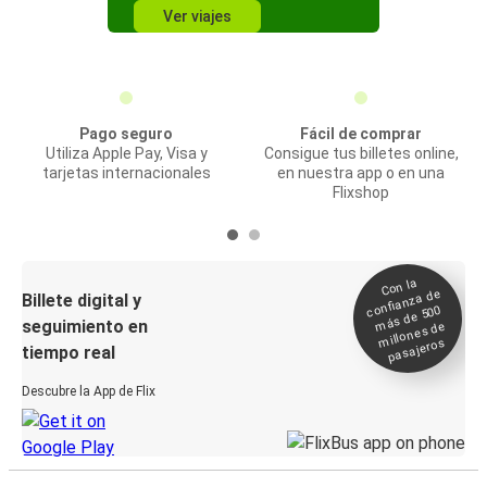
Ver viajes
Pago seguro
Fácil de comprar
Utiliza Apple Pay, Visa y
Consigue tus billetes online,
tarjetas internacionales
en nuestra app o en una
Flixshop
Con la
confianza de
Billete digital y
más de 500
seguimiento en
millones de
pasajeros
tiempo real
Descubre la App de Flix