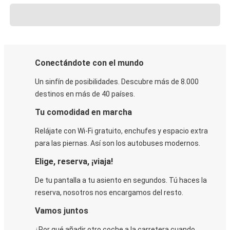
Conectándote con el mundo
Un sinfín de posibilidades. Descubre más de 8.000
destinos en más de 40 países.
Tu comodidad en marcha
Relájate con Wi-Fi gratuito, enchufes y espacio extra
para las piernas. Así son los autobuses modernos.
Elige, reserva, ¡viaja!
De tu pantalla a tu asiento en segundos. Tú haces la
reserva, nosotros nos encargamos del resto.
Vamos juntos
¿Por qué añadir otro coche a la carretera cuando