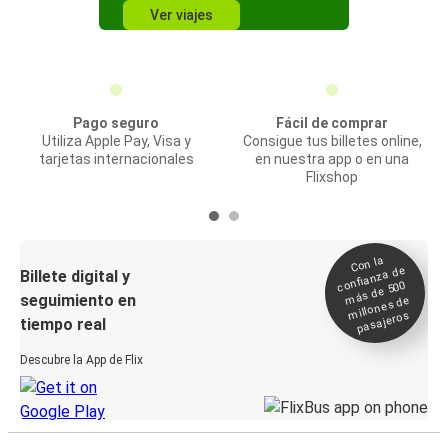
Ver viajes
Pago seguro
Fácil de comprar
Utiliza Apple Pay, Visa y
Consigue tus billetes online,
tarjetas internacionales
en nuestra app o en una
Flixshop
Con la
confianza de
Billete digital y
más de 500
seguimiento en
millones de
pasajeros
tiempo real
Descubre la App de Flix