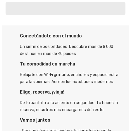
Conectándote con el mundo
Un sinfín de posibilidades. Descubre más de 8.000
destinos en más de 40 países.
Tu comodidad en marcha
Relájate con Wi-Fi gratuito, enchufes y espacio extra
para las piernas. Así son los autobuses modernos.
Elige, reserva, ¡viaja!
De tu pantalla a tu asiento en segundos. Tú haces la
reserva, nosotros nos encargamos del resto.
Vamos juntos
¿Por qué añadir otro coche a la carretera cuando