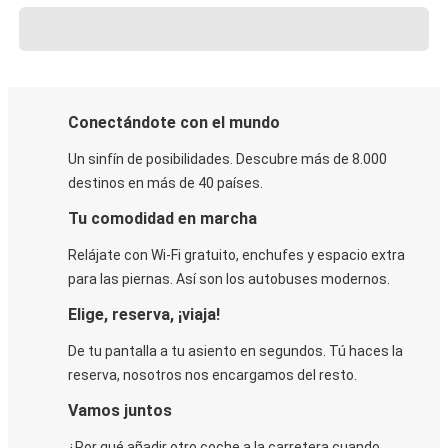
Conectándote con el mundo
Un sinfín de posibilidades. Descubre más de 8.000
destinos en más de 40 países.
Tu comodidad en marcha
Relájate con Wi-Fi gratuito, enchufes y espacio extra
para las piernas. Así son los autobuses modernos.
Elige, reserva, ¡viaja!
De tu pantalla a tu asiento en segundos. Tú haces la
reserva, nosotros nos encargamos del resto.
Vamos juntos
¿Por qué añadir otro coche a la carretera cuando