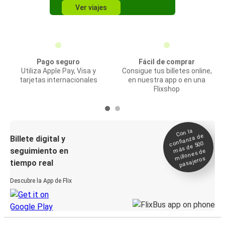
Ver viajes
Pago seguro
Fácil de comprar
Utiliza Apple Pay, Visa y
Consigue tus billetes online,
tarjetas internacionales
en nuestra app o en una
Flixshop
Con la
confianza de
Billete digital y
más de 500
seguimiento en
millones de
pasajeros
tiempo real
Descubre la App de Flix