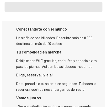
Conectándote con el mundo
Un sinfín de posibilidades. Descubre más de 8.000
destinos en más de 40 países.
Tu comodidad en marcha
Relájate con Wi-Fi gratuito, enchufes y espacio extra
para las piernas. Así son los autobuses modernos.
Elige, reserva, ¡viaja!
De tu pantalla a tu asiento en segundos. Tú haces la
reserva, nosotros nos encargamos del resto.
Vamos juntos
¿Por qué añadir otro coche a la carretera cuando