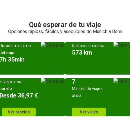
Qué esperar de tu viaje
Opciones rápidas, fáciles y asequibles de Múnich a Bonn
Duración mínima
Distancia mínima
573 km
del viaje
7h 35min
7
El viaje más
barato
Mínimo de viajes
Desde 36,97 €
al día
Ver precios
Ver viajes