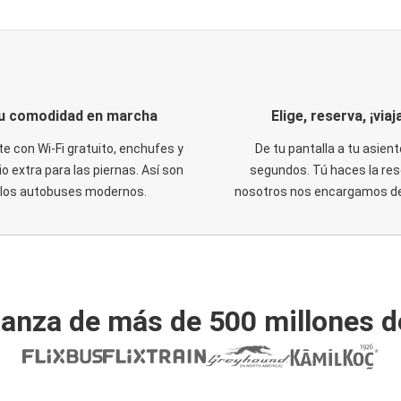
u comodidad en marcha
Elige, reserva, ¡viaja
te con Wi-Fi gratuito, enchufes y
De tu pantalla a tu asient
o extra para las piernas. Así son
segundos. Tú haces la res
los autobuses modernos.
nosotros nos encargamos del
ianza de más de 500 millones d