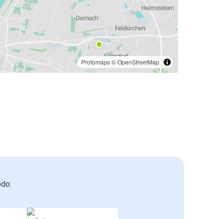
Protomaps
©
OpenStreetMap
odo: