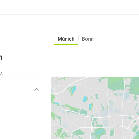
Múnich
Bonn
h
e.