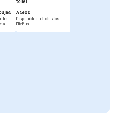
pajes
Aseos
r tus
Disponible en todos los
rma
FlixBus