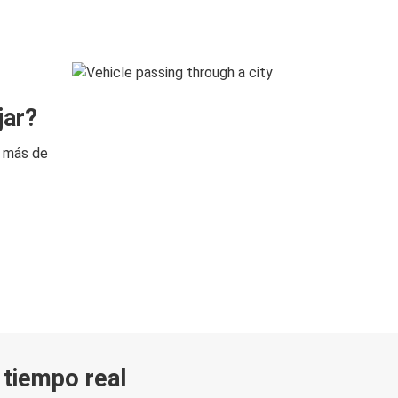
jar?
n más de
n tiempo real