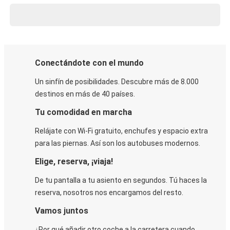
Conectándote con el mundo
Un sinfín de posibilidades. Descubre más de 8.000
destinos en más de 40 países.
Tu comodidad en marcha
Relájate con Wi-Fi gratuito, enchufes y espacio extra
para las piernas. Así son los autobuses modernos.
Elige, reserva, ¡viaja!
De tu pantalla a tu asiento en segundos. Tú haces la
reserva, nosotros nos encargamos del resto.
Vamos juntos
¿Por qué añadir otro coche a la carretera cuando