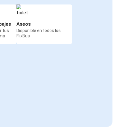
pajes
Aseos
r tus
Disponible en todos los
rma
FlixBus