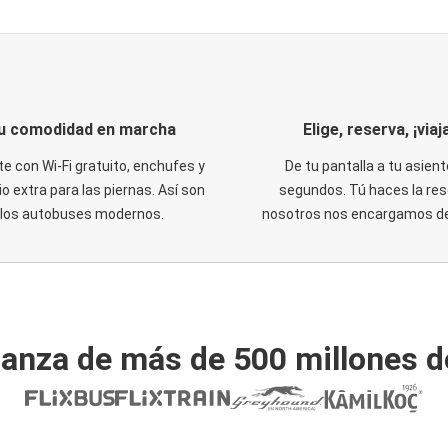
u comodidad en marcha
Elige, reserva, ¡viaja
te con Wi-Fi gratuito, enchufes y
De tu pantalla a tu asient
o extra para las piernas. Así son
segundos. Tú haces la res
los autobuses modernos.
nosotros nos encargamos del
ianza de más de 500 millones d