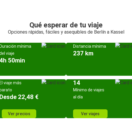
Qué esperar de tu viaje
Opciones rápidas, fáciles y asequibles de Berlín a Kassel
Duración mínima
Distancia mínima
237 km
del viaje
4h 50min
14
El viaje más
barato
Mínimo de viajes
Desde 22,48 €
al día
Ver precios
Ver viajes