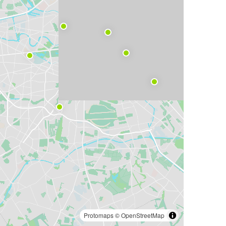
Protomaps
©
OpenStreetMap