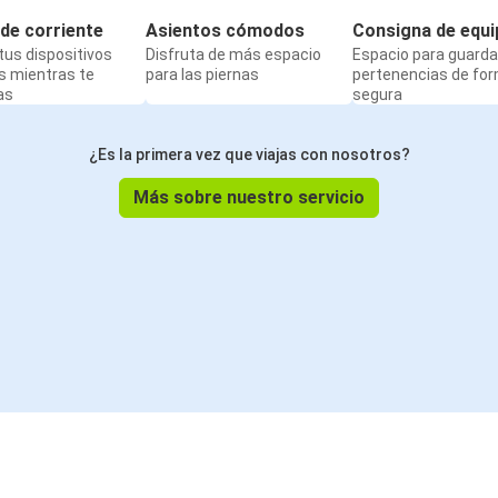
de corriente
Asientos cómodos
Consigna de equi
us dispositivos
Disfruta de más espacio
Espacio para guarda
s mientras te
para las piernas
pertenencias de fo
as
segura
¿Es la primera vez que viajas con nosotros?
Más sobre nuestro servicio