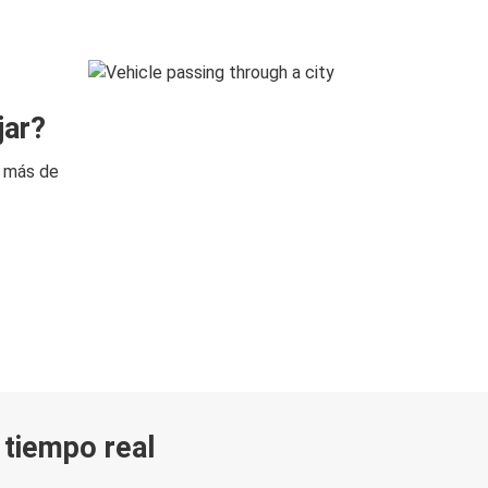
jar?
n más de
n tiempo real