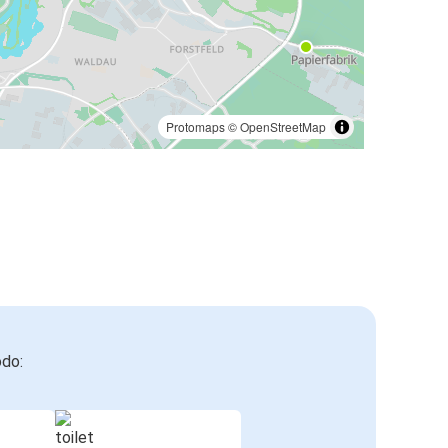
Protomaps
©
OpenStreetMap
odo: