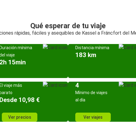
Qué esperar de tu viaje
iones rápidas, fáciles y asequibles de Kassel a Fráncfort del 
Duración mínima
Distancia mínima
183 km
del viaje
2h 15min
4
El viaje más
barato
Mínimo de viajes
Desde 10,98 €
al día
Ver precios
Ver viajes