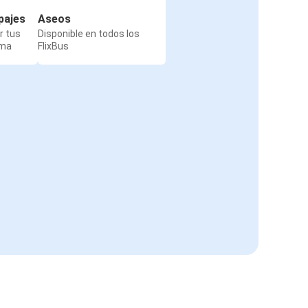
pajes
Aseos
r tus
Disponible en todos los
rma
FlixBus