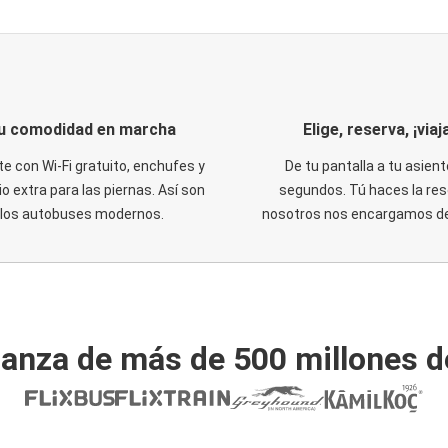
u comodidad en marcha
Elige, reserva, ¡viaja
te con Wi-Fi gratuito, enchufes y
De tu pantalla a tu asient
o extra para las piernas. Así son
segundos. Tú haces la res
los autobuses modernos.
nosotros nos encargamos del
ianza de más de 500 millones d