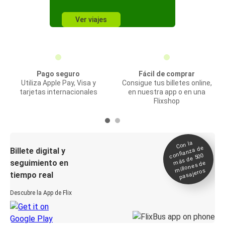
Ver viajes
Pago seguro
Fácil de comprar
Utiliza Apple Pay, Visa y
Consigue tus billetes online,
tarjetas internacionales
en nuestra app o en una
Flixshop
Con la
confianza de
Billete digital y
más de 500
seguimiento en
millones de
pasajeros
tiempo real
Descubre la App de Flix