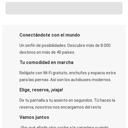
Conectándote con el mundo
Un sinfín de posibilidades. Descubre más de 8.000
destinos en más de 40 países.
Tu comodidad en marcha
Relájate con Wi-Fi gratuito, enchufes y espacio extra
para las piernas. Así son los autobuses modernos.
Elige, reserva, ¡viaja!
De tu pantalla a tu asiento en segundos. Tú haces la
reserva, nosotros nos encargamos del resto.
Vamos juntos
¿Por qué añadir otro coche a la carretera cuando