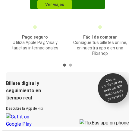
Ver viajes
Pago seguro
Fácil de comprar
Utiliza Apple Pay, Visa y
Consigue tus billetes online,
tarjetas internacionales
en nuestra app o en una
Flixshop
Con la
confianza de
Billete digital y
más de 500
seguimiento en
millones de
pasajeros
tiempo real
Descubre la App de Flix