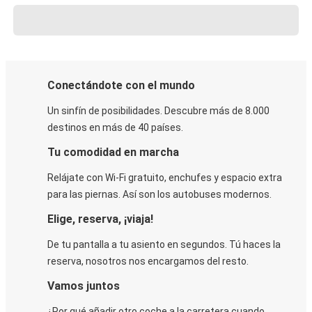
Conectándote con el mundo
Un sinfín de posibilidades. Descubre más de 8.000
destinos en más de 40 países.
Tu comodidad en marcha
Relájate con Wi-Fi gratuito, enchufes y espacio extra
para las piernas. Así son los autobuses modernos.
Elige, reserva, ¡viaja!
De tu pantalla a tu asiento en segundos. Tú haces la
reserva, nosotros nos encargamos del resto.
Vamos juntos
¿Por qué añadir otro coche a la carretera cuando