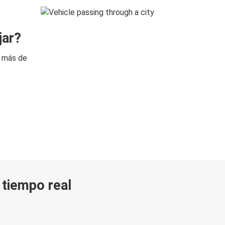
jar?
n más de
n tiempo real