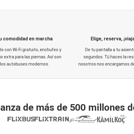
u comodidad en marcha
Elige, reserva, ¡viaja
te con Wi-Fi gratuito, enchufes y
De tu pantalla a tu asient
o extra para las piernas. Así son
segundos. Tú haces la res
los autobuses modernos.
nosotros nos encargamos del
ianza de más de 500 millones d