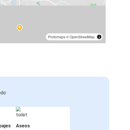
Protomaps
©
OpenStreetMap
odo:
pajes
Aseos