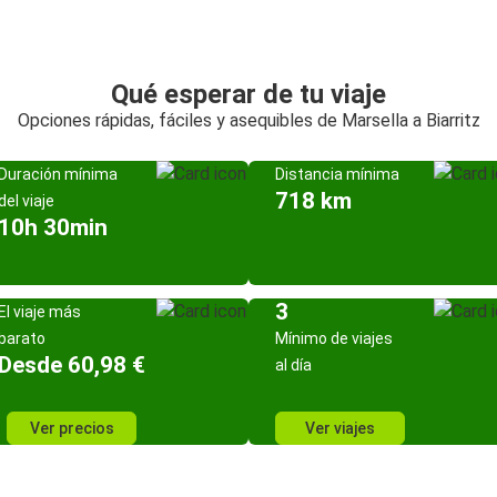
Qué esperar de tu viaje
Opciones rápidas, fáciles y asequibles de Marsella a Biarritz
Duración mínima
Distancia mínima
718 km
del viaje
10h 30min
3
El viaje más
barato
Mínimo de viajes
Desde 60,98 €
al día
Ver precios
Ver viajes