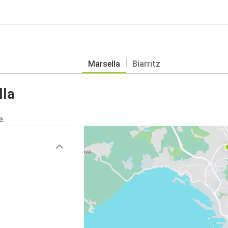
Marsella
Biarritz
lla
e.