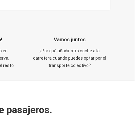
!
Vamos juntos
o en
¿Por qué añadir otro coche a la
erva,
carretera cuando puedes optar por el
 resto.
transporte colectivo?
e pasajeros.