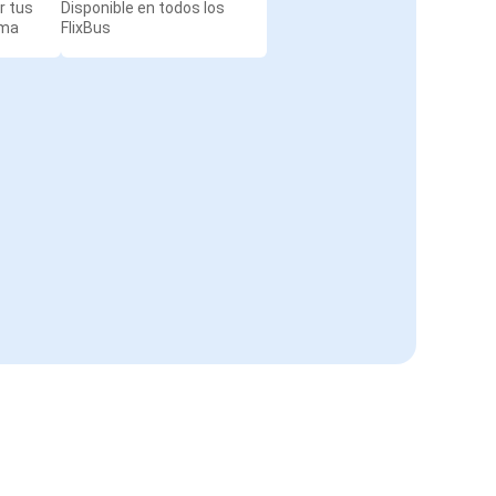
r tus
Disponible en todos los
rma
FlixBus