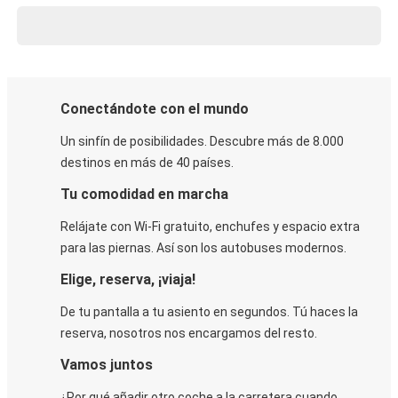
Conectándote con el mundo
Un sinfín de posibilidades. Descubre más de 8.000
destinos en más de 40 países.
Tu comodidad en marcha
Relájate con Wi-Fi gratuito, enchufes y espacio extra
para las piernas. Así son los autobuses modernos.
Elige, reserva, ¡viaja!
De tu pantalla a tu asiento en segundos. Tú haces la
reserva, nosotros nos encargamos del resto.
Vamos juntos
¿Por qué añadir otro coche a la carretera cuando