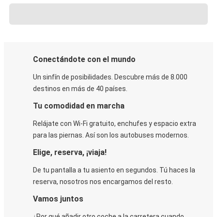
Conectándote con el mundo
Un sinfín de posibilidades. Descubre más de 8.000
destinos en más de 40 países.
Tu comodidad en marcha
Relájate con Wi-Fi gratuito, enchufes y espacio extra
para las piernas. Así son los autobuses modernos.
Elige, reserva, ¡viaja!
De tu pantalla a tu asiento en segundos. Tú haces la
reserva, nosotros nos encargamos del resto.
Vamos juntos
¿Por qué añadir otro coche a la carretera cuando