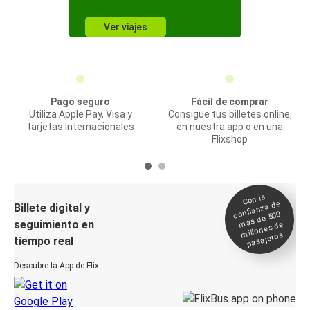
Ver viajes
Pago seguro
Fácil de comprar
Utiliza Apple Pay, Visa y
Consigue tus billetes online,
tarjetas internacionales
en nuestra app o en una
Flixshop
Con la
confianza de
Billete digital y
más de 500
seguimiento en
millones de
pasajeros
tiempo real
Descubre la App de Flix