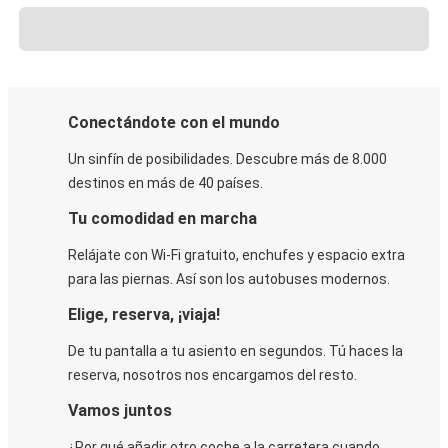
Conectándote con el mundo
Un sinfín de posibilidades. Descubre más de 8.000
destinos en más de 40 países.
Tu comodidad en marcha
Relájate con Wi-Fi gratuito, enchufes y espacio extra
para las piernas. Así son los autobuses modernos.
Elige, reserva, ¡viaja!
De tu pantalla a tu asiento en segundos. Tú haces la
reserva, nosotros nos encargamos del resto.
Vamos juntos
¿Por qué añadir otro coche a la carretera cuando