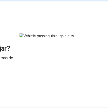
jar?
n más de