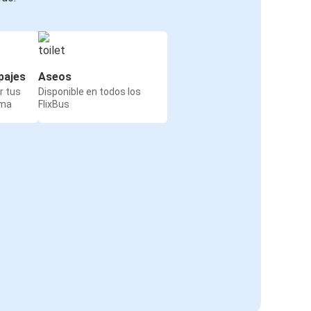
pajes
Aseos
r tus
Disponible en todos los
rma
FlixBus