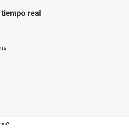
n tiempo real
nto
iena?