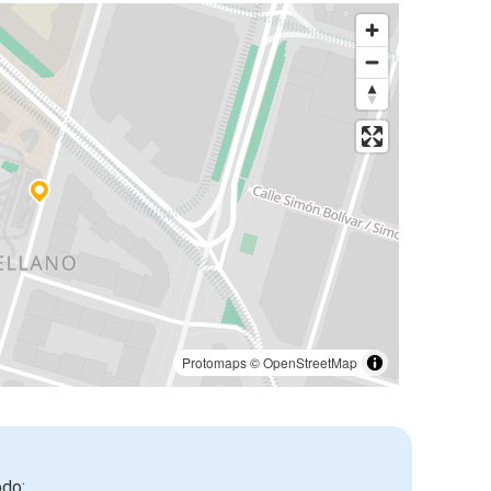
Protomaps
©
OpenStreetMap
odo: