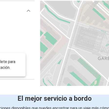
llete para
ación.
El mejor servicio a bordo
iones disponibles que puedes encontrar para un viaje más cóm