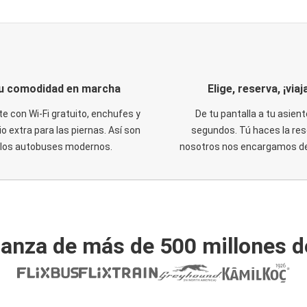
u comodidad en marcha
Elige, reserva, ¡viaja
te con Wi-Fi gratuito, enchufes y
De tu pantalla a tu asient
o extra para las piernas. Así son
segundos. Tú haces la res
los autobuses modernos.
nosotros nos encargamos del
ianza de más de 500 millones d