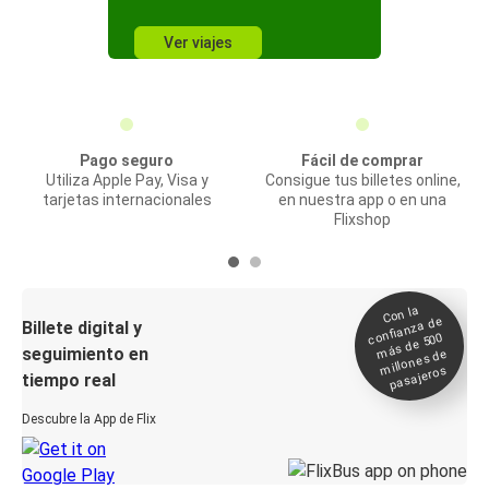
Ver viajes
Pago seguro
Fácil de comprar
Utiliza Apple Pay, Visa y
Consigue tus billetes online,
tarjetas internacionales
en nuestra app o en una
Flixshop
Con la
confianza de
Billete digital y
más de 500
seguimiento en
millones de
pasajeros
tiempo real
Descubre la App de Flix