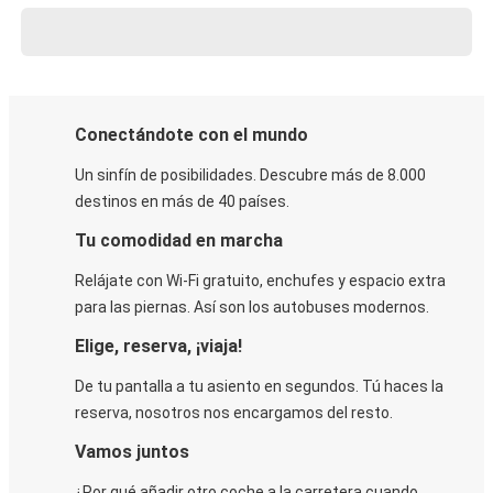
Conectándote con el mundo
Un sinfín de posibilidades. Descubre más de 8.000
destinos en más de 40 países.
Tu comodidad en marcha
Relájate con Wi-Fi gratuito, enchufes y espacio extra
para las piernas. Así son los autobuses modernos.
Elige, reserva, ¡viaja!
De tu pantalla a tu asiento en segundos. Tú haces la
reserva, nosotros nos encargamos del resto.
Vamos juntos
¿Por qué añadir otro coche a la carretera cuando