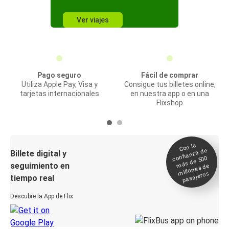
Ver viajes
Pago seguro
Fácil de comprar
Utiliza Apple Pay, Visa y
Consigue tus billetes online,
tarjetas internacionales
en nuestra app o en una
Flixshop
Con la
confianza de
Billete digital y
más de 500
seguimiento en
millones de
pasajeros
tiempo real
Descubre la App de Flix