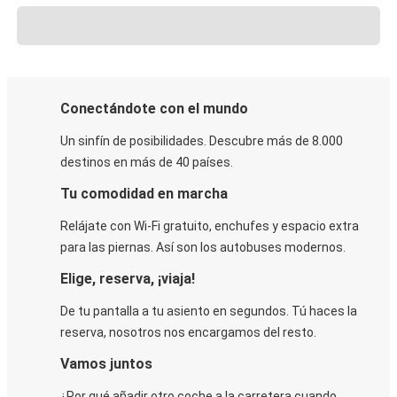
Conectándote con el mundo
Un sinfín de posibilidades. Descubre más de 8.000
destinos en más de 40 países.
Tu comodidad en marcha
Relájate con Wi-Fi gratuito, enchufes y espacio extra
para las piernas. Así son los autobuses modernos.
Elige, reserva, ¡viaja!
De tu pantalla a tu asiento en segundos. Tú haces la
reserva, nosotros nos encargamos del resto.
Vamos juntos
¿Por qué añadir otro coche a la carretera cuando