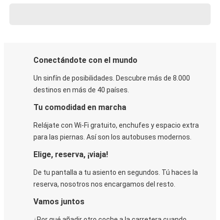
Conectándote con el mundo
Un sinfín de posibilidades. Descubre más de 8.000
destinos en más de 40 países.
Tu comodidad en marcha
Relájate con Wi-Fi gratuito, enchufes y espacio extra
para las piernas. Así son los autobuses modernos.
Elige, reserva, ¡viaja!
De tu pantalla a tu asiento en segundos. Tú haces la
reserva, nosotros nos encargamos del resto.
Vamos juntos
¿Por qué añadir otro coche a la carretera cuando