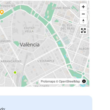
Protomaps
©
OpenStreetMap
odo: