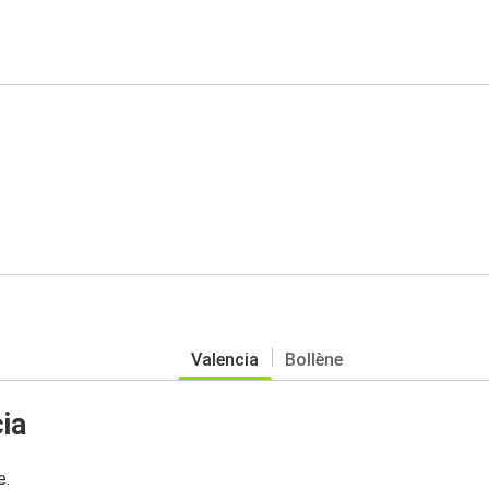
Valencia
Bollène
ia
e.