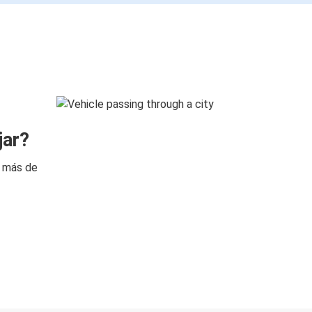
jar?
n más de