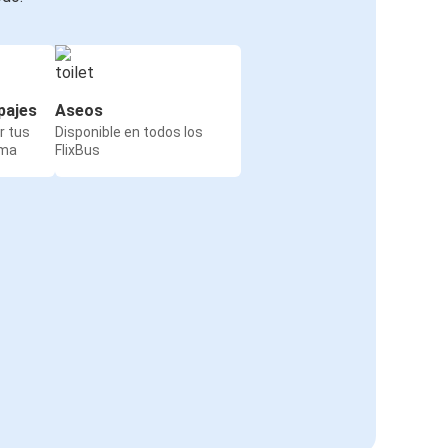
pajes
Aseos
r tus
Disponible en todos los
rma
FlixBus