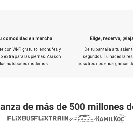
u comodidad en marcha
Elige, reserva, ¡viaja
te con Wi-Fi gratuito, enchufes y
De tu pantalla a tu asient
o extra para las piernas. Así son
segundos. Tú haces la res
los autobuses modernos.
nosotros nos encargamos del
ianza de más de 500 millones d