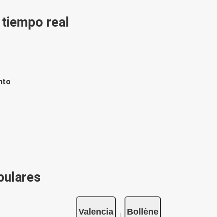
n tiempo real
nto
pulares
Valencia
Bollène