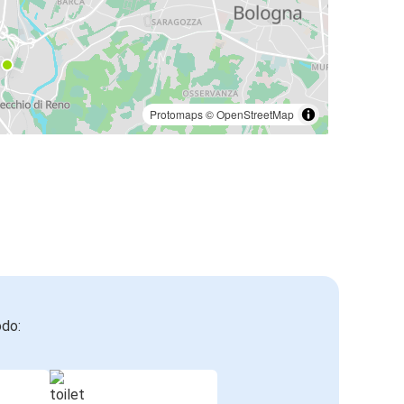
Protomaps
©
OpenStreetMap
odo: