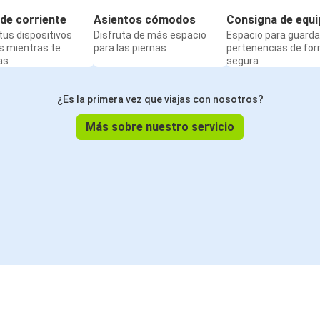
de corriente
Asientos cómodos
Consigna de equi
us dispositivos
Disfruta de más espacio
Espacio para guarda
s mientras te
para las piernas
pertenencias de fo
as
segura
¿Es la primera vez que viajas con nosotros?
Más sobre nuestro servicio