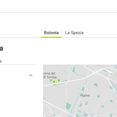
Bolonia
La Spezia
a
e.