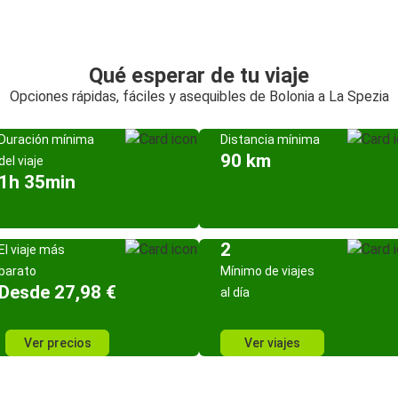
Qué esperar de tu viaje
Opciones rápidas, fáciles y asequibles de Bolonia a La Spezia
Duración mínima
Distancia mínima
90 km
del viaje
1h 35min
2
El viaje más
barato
Mínimo de viajes
Desde 27,98 €
al día
Ver precios
Ver viajes