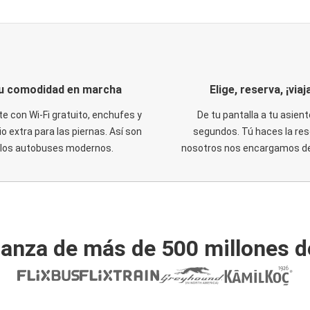
u comodidad en marcha
Elige, reserva, ¡viaja
te con Wi-Fi gratuito, enchufes y
De tu pantalla a tu asient
o extra para las piernas. Así son
segundos. Tú haces la res
los autobuses modernos.
nosotros nos encargamos del
ianza de más de 500 millones d