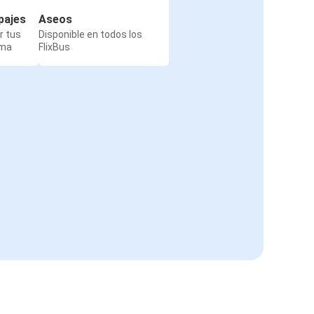
pajes
Aseos
r tus
Disponible en todos los
rma
FlixBus