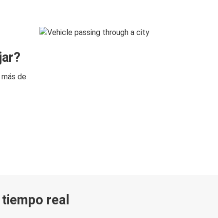
jar?
n más de
n tiempo real