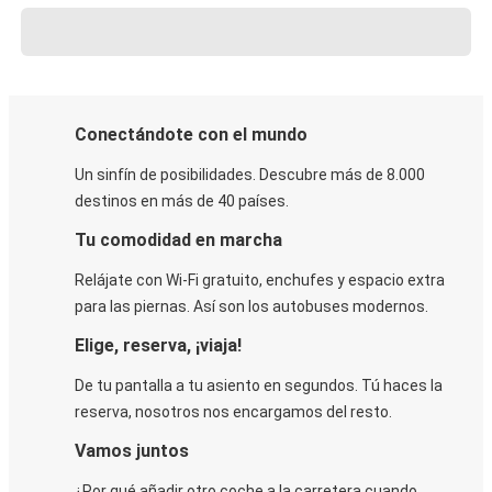
Conectándote con el mundo
Un sinfín de posibilidades. Descubre más de 8.000
destinos en más de 40 países.
Tu comodidad en marcha
Relájate con Wi-Fi gratuito, enchufes y espacio extra
para las piernas. Así son los autobuses modernos.
Elige, reserva, ¡viaja!
De tu pantalla a tu asiento en segundos. Tú haces la
reserva, nosotros nos encargamos del resto.
Vamos juntos
¿Por qué añadir otro coche a la carretera cuando