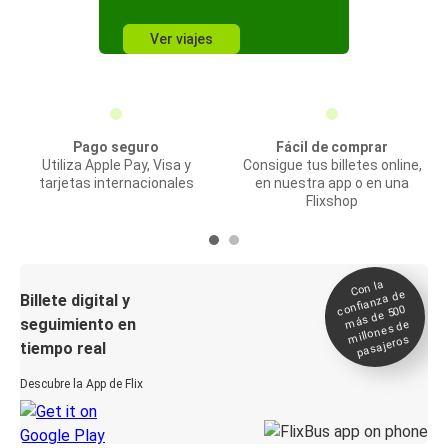
Ver viajes
Pago seguro
Fácil de comprar
Utiliza Apple Pay, Visa y
Consigue tus billetes online,
tarjetas internacionales
en nuestra app o en una
Flixshop
Con la
confianza de
Billete digital y
más de 500
seguimiento en
millones de
pasajeros
tiempo real
Descubre la App de Flix