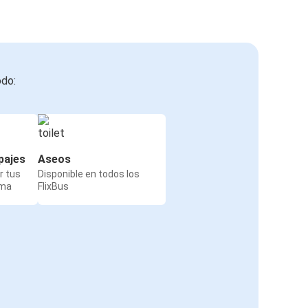
odo:
pajes
Aseos
r tus
Disponible en todos los
rma
FlixBus