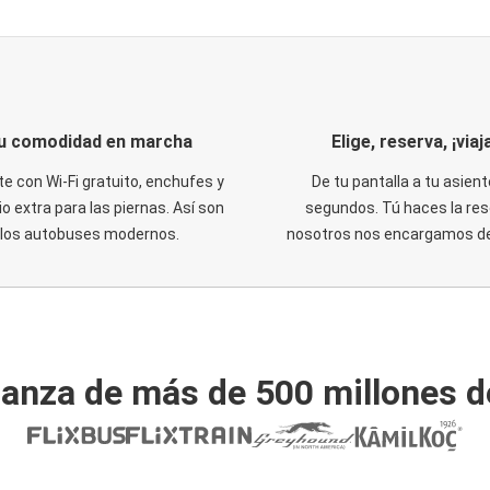
u comodidad en marcha
Elige, reserva, ¡viaja
te con Wi-Fi gratuito, enchufes y
De tu pantalla a tu asient
o extra para las piernas. Así son
segundos. Tú haces la res
los autobuses modernos.
nosotros nos encargamos del
ianza de más de 500 millones d