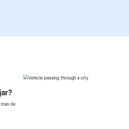
jar?
n más de