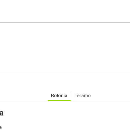
Bolonia
Teramo
a
e.