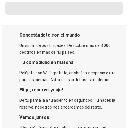
Conectándote con el mundo
Un sinfín de posibilidades. Descubre más de 8.000
destinos en más de 40 países.
Tu comodidad en marcha
Relájate con Wi-Fi gratuito, enchufes y espacio extra
para las piernas. Así son los autobuses modernos.
Elige, reserva, ¡viaja!
De tu pantalla a tu asiento en segundos. Tú haces la
reserva, nosotros nos encargamos del resto.
Vamos juntos
¿Por qué añadir otro coche a la carretera cuando