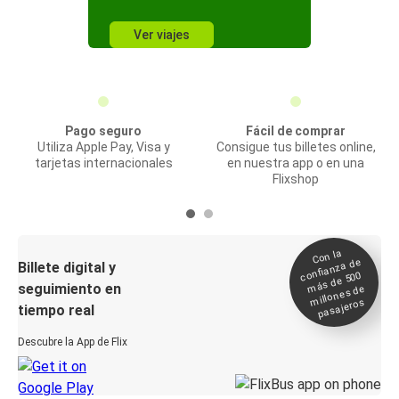
Ver viajes
Pago seguro
Fácil de comprar
Utiliza Apple Pay, Visa y
Consigue tus billetes online,
tarjetas internacionales
en nuestra app o en una
Flixshop
Con la
confianza de
Billete digital y
más de 500
seguimiento en
millones de
pasajeros
tiempo real
Descubre la App de Flix