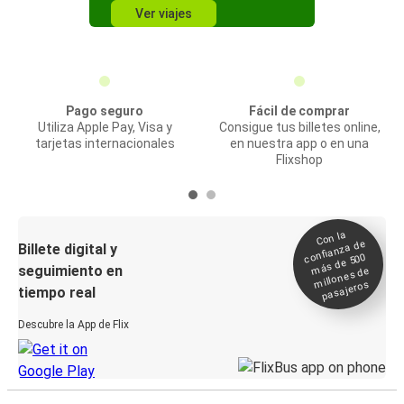
Ver viajes
Pago seguro
Fácil de comprar
Utiliza Apple Pay, Visa y
Consigue tus billetes online,
tarjetas internacionales
en nuestra app o en una
Flixshop
Con la
confianza de
Billete digital y
más de 500
seguimiento en
millones de
pasajeros
tiempo real
Descubre la App de Flix