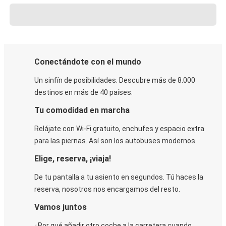
Conectándote con el mundo
Un sinfín de posibilidades. Descubre más de 8.000
destinos en más de 40 países.
Tu comodidad en marcha
Relájate con Wi-Fi gratuito, enchufes y espacio extra
para las piernas. Así son los autobuses modernos.
Elige, reserva, ¡viaja!
De tu pantalla a tu asiento en segundos. Tú haces la
reserva, nosotros nos encargamos del resto.
Vamos juntos
¿Por qué añadir otro coche a la carretera cuando