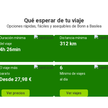
Qué esperar de tu viaje
Opciones rápidas, fáciles y asequibles de Bonn a Basilea
Duración mínima
Distancia mínima
312 km
del viaje
4h 26min
6
El viaje más
barato
Mínimo de viajes
Desde 27,98 €
al día
Ver precios
Ver viajes