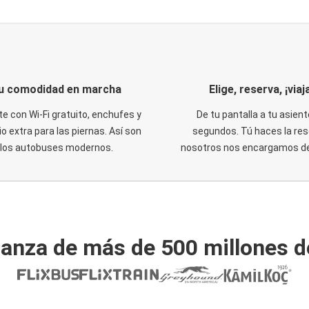
u comodidad en marcha
Elige, reserva, ¡viaja
te con Wi-Fi gratuito, enchufes y
De tu pantalla a tu asient
o extra para las piernas. Así son
segundos. Tú haces la res
los autobuses modernos.
nosotros nos encargamos del
ianza de más de 500 millones d