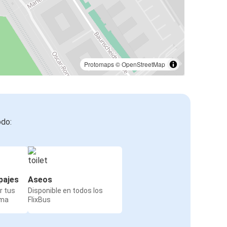
Protomaps
©
OpenStreetMap
odo:
pajes
Aseos
r tus
Disponible en todos los
rma
FlixBus