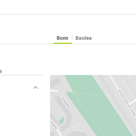
Bonn
Basilea
e.