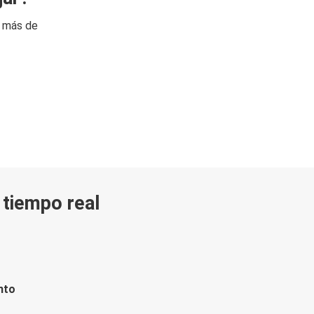
n más de
n tiempo real
nto