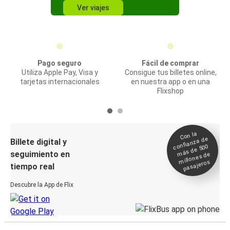
Ver viajes
Pago seguro
Fácil de comprar
Utiliza Apple Pay, Visa y
Consigue tus billetes online,
tarjetas internacionales
en nuestra app o en una
Flixshop
Con la
confianza de
Billete digital y
más de 500
seguimiento en
millones de
pasajeros
tiempo real
Descubre la App de Flix