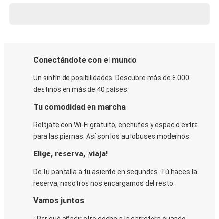
Conectándote con el mundo
Un sinfín de posibilidades. Descubre más de 8.000
destinos en más de 40 países.
Tu comodidad en marcha
Relájate con Wi-Fi gratuito, enchufes y espacio extra
para las piernas. Así son los autobuses modernos.
Elige, reserva, ¡viaja!
De tu pantalla a tu asiento en segundos. Tú haces la
reserva, nosotros nos encargamos del resto.
Vamos juntos
¿Por qué añadir otro coche a la carretera cuando