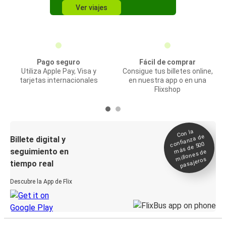
Ver viajes
Pago seguro
Fácil de comprar
Utiliza Apple Pay, Visa y
Consigue tus billetes online,
tarjetas internacionales
en nuestra app o en una
Flixshop
Con la
confianza de
Billete digital y
más de 500
seguimiento en
millones de
pasajeros
tiempo real
Descubre la App de Flix