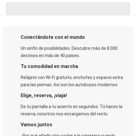
Conectándote con el mundo
Un sinfín de posibilidades. Descubre más de 8.000
destinos en más de 40 países.
Tu comodidad en marcha
Relájate con Wi-Fi gratuito, enchufes y espacio extra
para las piernas. Así son los autobuses modernos.
Elige, reserva, ¡viaja!
De tu pantalla a tu asiento en segundos. Tú haces la
reserva, nosotros nos encargamos del resto.
Vamos juntos
¿Por qué añadir otro coche a la carretera cuando